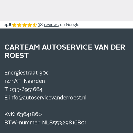
4,8
38
reviews
op Google
CARTEAM AUTOSERVICE VAN DER
ROEST
Energiestraat 30c
1411AT Naarden
T
035-6951664
E
info@autoservicevanderroest.nl
KvK: 63641860
BTW-nummer: NL855329816B01