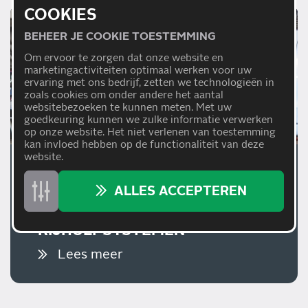
COOKIES
BEHEER JE COOKIE TOESTEMMING
Om ervoor te zorgen dat onze website en
marketingactiviteiten optimaal werken voor uw
ervaring met ons bedrijf, zetten we technologieën in
zoals cookies om onder andere het aantal
websitebezoeken te kunnen meten. Met uw
goedkeuring kunnen we zulke informatie verwerken
op onze website. Het niet verlenen van toestemming
kan invloed hebben op de functionaliteit van deze
website.
01/07/2026
ALLES ACCEPTEREN
WAAROM EEN JUISTE
AFSTELLING VAN
RIJHULPSYSTEMEN
BELANGRIJK IS
Lees meer